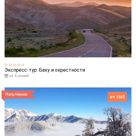
Экспресс-тур: Баку и окрестности
от 4 ночей
Популярное
от
350$