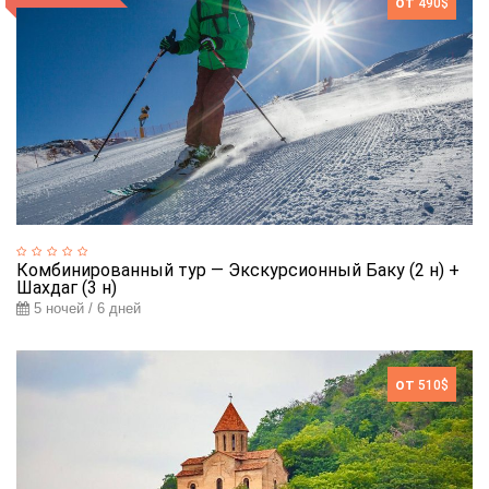
от
490$
Комбинированный тур — Экскурсионный Баку (2 н) +
Шахдаг (3 н)
5 ночей / 6 дней
от
510$