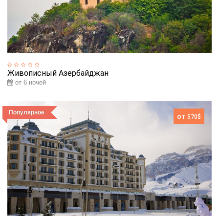
Живописный Азербайджан
от 6 ночей
Популярное
от
570$