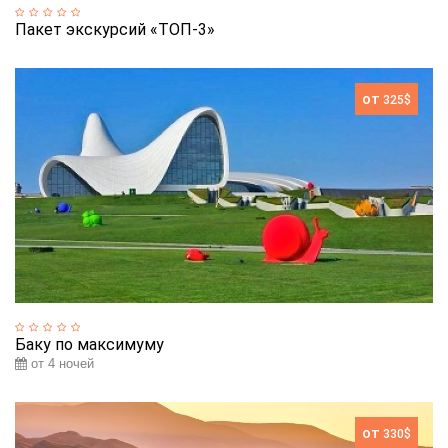
Пакет экскурсий «ТОП-3»
от
325$
Баку по максимуму
от 4 ночей
от
330$