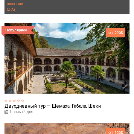
название
(Z-A)
Популярное
от
290$
Двухдневный тур — Шемаха, Габала, Шеки
1 ночь /2 дня
от
300$