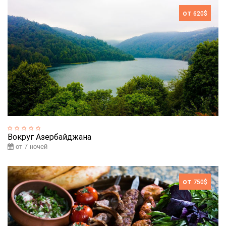
от
620$
Вокруг Азербайджана
от 7 ночей
от
750$