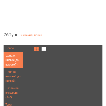
76Туры
Изменить поиск
Новое
Цена (с
низкой до
высокой)
Цена (с
высокой до
низкой)
Название
экскурсии
(A-Z)
Туры