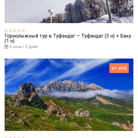
Горнолыжный тур в Туфандаг — Туфандаг (3 н) + Баку
(1 н)
4 ночи / 5 дней
от
350$