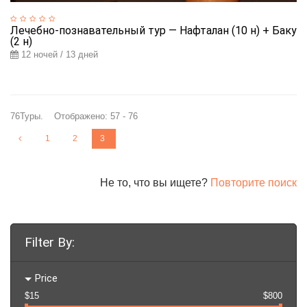
Лечебно-познавательный тур — Нафталан (10 н) + Баку
(2 н)
12 ночей / 13 дней
76Туры. Отображено: 57 - 76
1
2
3
Не то, что вы ищете?
Повторите поиск
Filter By:
Price
$15
$800