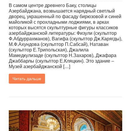
В самом центре древнего Баку, столицы
Азербайджана, возвышается нарядный светлый
дворец, украшенный по фасаду бирюзовой и синей
майоликой с прохладными лоджиями, в арках
которых высятся скульптурные фигуры классиков
азербайджанской литературы: Физули (скульптор
Ф.Абдуррахманов), Вагифа (скульптор Дж.Карягды),
М.Ф.Ахундова (скульптор П.Сабсай), Натаван
(скульптор Е.Трипольская), Джалила
Мамедкулизаде (скульптор Н.Захаров), Джафара
Джаббарлы (скульптор Е.Кляцкин). Это здание –
Музей азербайджанской […]
Читать дальше