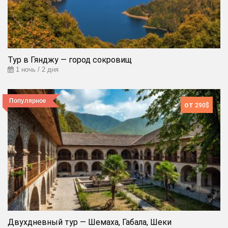
Тур в Гянджу — город сокровищ
1 ночь / 2 дня
Популярное
от
290$
Двухдневный тур — Шемаха, Габала, Шеки