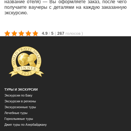
название отеля) — Вы оформляете заказ, после чего
получаете ваучеры с деталями на каждую заказанную
экскурсию.
4.9
/
5
(
267
голосов
)
ТУРЫ И ЭКСКУРСИИ
Экскурсии по Баку
Экскурсии в регионы
Экскурсионные туры
Лечебные туры
Горнолыжные туры
Джип туры по Азербайджану