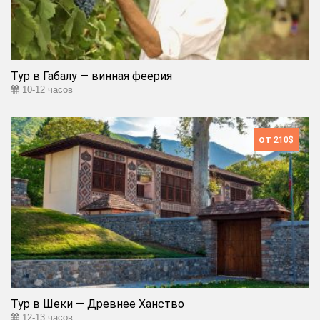
Тур в Габалу — винная феерия
10-12 часов
от
210$
Тур в Шеки — Древнее Ханство
12-13 часов