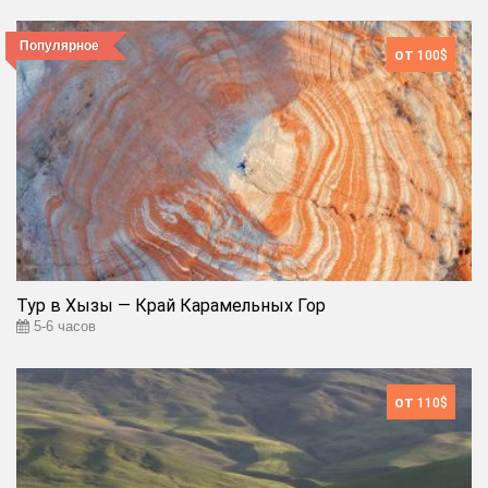
Популярное
от
100$
Тур в Хызы — Край Карамельных Гор
5-6 часов
от
110$