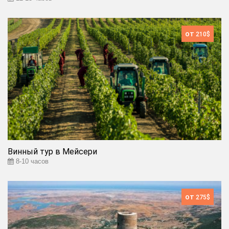
от
210$
Винный тур в Мейсери
8-10 часов
от
275$