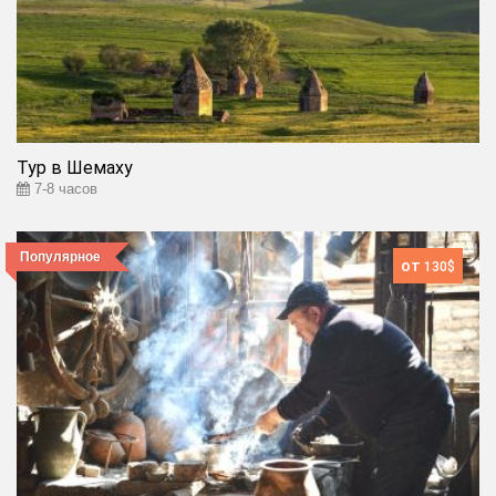
Тур в Шемаху
7-8 часов
Популярное
от
130$