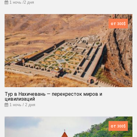
1 ночь /2 дня
от
300$
Тур в Нахичевань — перекресток миров и
цивилизаций
1 ночь / 2 дня
от
300$