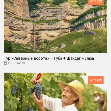
от
170$
Тур «Северные ворота» — Губа + Шахдаг + Лаза
11-13 часов
от
180$