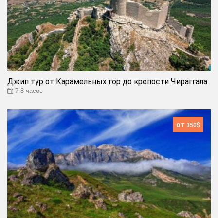
Джип тур от Карамельных гор до крепости Чираггала
7-8 часов
от
350$