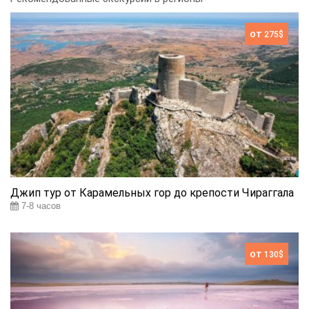
от
275$
Джип тур от Карамельных гор до крепости Чираггала
7-8 часов
от
130$