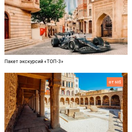
Пакет экскурсий «ТОП-3»
от
60$