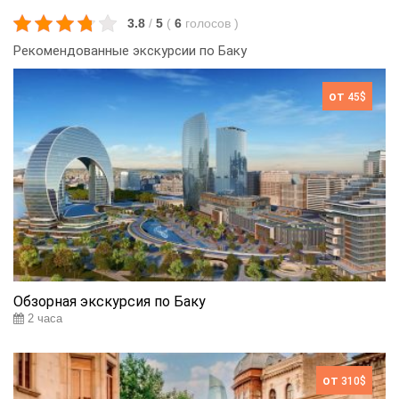
3.8
/
5
(
6
голосов
)
Рекомендованные экскурсии по Баку
от
45$
Обзорная экскурсия по Баку
2 часа
от
310$