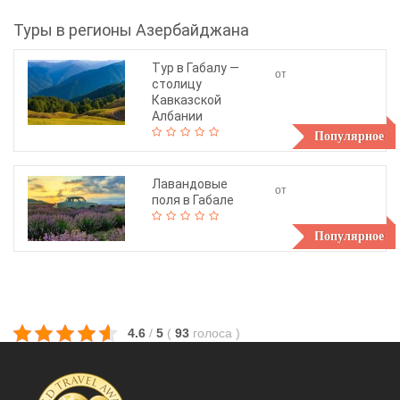
Туры в регионы Азербайджана
Тур в Габалу —
от
столицу
130$
Кавказской
Албании
Популярное
Лавандовые
от
поля в Габале
130$
Популярное
4.6
/
5
(
93
голоса
)