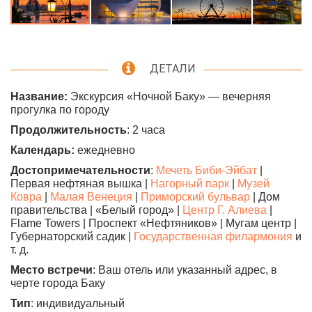
ДЕТАЛИ
Название:
Экскурсия «Ночной Баку» — вечерняя
прогулка по городу
Продолжительность
: 2 часа
Календарь:
ежедневно
Достопримечательности
:
Мечеть Биби-Эйбат
|
Первая нефтяная вышка |
Нагорный парк
|
Музей
Ковра
|
Малая Венеция
|
Приморский бульвар
| Дом
правительства | «Белый город» |
Центр Г. Алиева
|
Flame Towers | Проспект «Нефтяников» | Мугам центр |
Губернаторский садик |
Государственная филармония
и
т. д.
Место встречи
: Ваш отель или указанный адрес, в
черте города Баку
Тип
: индивидуальный