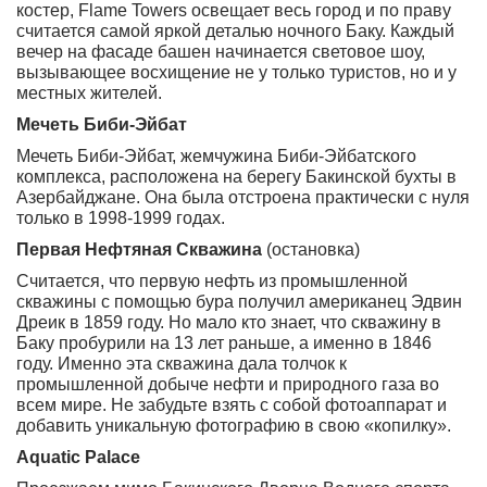
костер, Flame Towers освещает весь город и по праву
считается самой яркой деталью ночного Баку. Каждый
вечер на фасаде башен начинается световое шоу,
вызывающее восхищение не у только туристов, но и у
местных жителей.
Мечеть Биби-Эйбат
Мечеть Биби-Эйбат, жемчужина Биби-Эйбатского
комплекса, расположена на берегу Бакинской бухты в
Азербайджане. Она была отстроена практически с нуля
только в 1998-1999 годах.
Первая Нефтяная Скважина
(остановка)
Считается, что первую нефть из промышленной
скважины с помощью бура получил американец Эдвин
Дреик в 1859 году. Но мало кто знает, что скважину в
Баку пробурили на 13 лет раньше, а именно в 1846
году. Именно эта скважина дала толчок к
промышленной добыче нефти и природного газа во
всем мире. Не забудьте взять с собой фотоаппарат и
добавить уникальную фотографию в свою «копилку».
Aquatic Palace