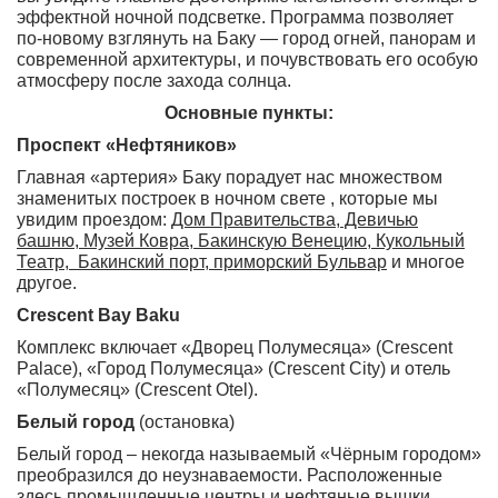
эффектной ночной подсветке. Программа позволяет
по-новому взглянуть на Баку — город огней, панорам и
современной архитектуры, и почувствовать его особую
атмосферу после захода солнца.
Основные пункты:
Проспект «Нефтяников»
Главная «артерия» Баку порадует нас множеством
знаменитых построек в ночном свете , которые мы
увидим проездом:
Дом Правительства, Девичью
башню, Музей Ковра, Бакинскую Венецию, Кукольный
Театр, Бакинский порт, приморский Бульвар
и многое
другое.
Crescent Bay Baku
Комплекс включает «Дворец Полумесяца» (Crescent
Palace), «Город Полумесяца» (Crescent City) и отель
«Полумесяц» (Crescent Otel).
Белый город
(остановка)
Белый город – некогда называемый «Чёрным городом»
преобразился до неузнаваемости. Расположенные
здесь промышленные центры и нефтяные вышки