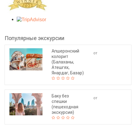
Популярные экскурсии
Апшеронский
от
колорит
130$
(Балаханы,
Атешгях,
Янардаг, Базар)
Баку без
от
спешки
90$
(пешеходная
экскурсия)