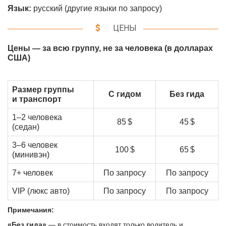
Язык:
русский (другие языки по запросу)
ЦЕНЫ
Цены — за всю группу, не за человека (в долларах
США)
Размер группы
С гидом
Без гида
и транспорт
1–2 человека
85 $
45 $
(седан)
3–6 человек
100 $
65 $
(минивэн)
7+ человек
По запросу
По запросу
VIP (люкс авто)
По запросу
По запросу
Примечания:
«Без гида»
— в стоимость входят только водитель и