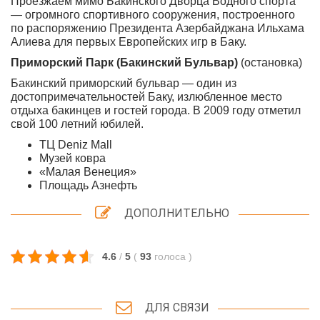
Проезжаем мимо Бакинского Дворца Водного спорта
— огромного спортивного сооружения, построенного
по распоряжению Президента Азербайджана Ильхама
Алиева для первых Европейских игр в Баку.
Приморский Парк (Бакинский Бульвар)
(остановка)
Бакинский приморский бульвар — один из
достопримечательностей Баку, излюбленное место
отдыха бакинцев и гостей города. В 2009 году отметил
свой 100 летний юбилей.
ТЦ Deniz Mall
⁠Музей ковра
«Малая Венеция»
⁠Площадь Азнефть
ДОПОЛНИТЕЛЬНО
4.6
/
5
(
93
голоса
)
ДЛЯ СВЯЗИ