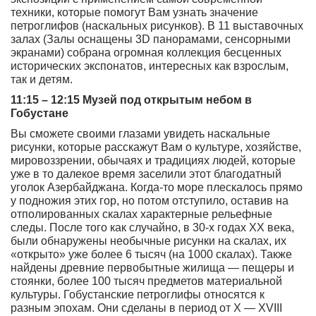
техники, которые помогут Вам узнать значение
петроглифов (наскальных рисунков). В 11 выставочных
залах (Залы оснащены 3D панорамами, сенсорными
экранами) собрана огромная коллекция бесценных
исторических экспонатов, интересных как взрослым,
так и детям.
11:15 – 12:15 Музей под открытым небом в
Гобустане
Вы сможете своими глазами увидеть наскальные
рисунки, которые расскажут Вам о культуре, хозяйстве,
мировоззрении, обычаях и традициях людей, которые
уже в то далекое время заселили этот благодатный
уголок Азербайджана. Когда-то море плескалось прямо
у подножия этих гор, но потом отступило, оставив на
отполированных скалах характерные рельефные
следы. После того как случайно, в 30-х годах XX века,
были обнаружены необычные рисунки на скалах, их
«открыто» уже более 6 тысяч (на 1000 скалах). Также
найдены древние первобытные жилища — пещеры и
стоянки, более 100 тысяч предметов материальной
культуры. Гобустанские петроглифы относятся к
разным эпохам. Они сделаны в период от X — XVIII