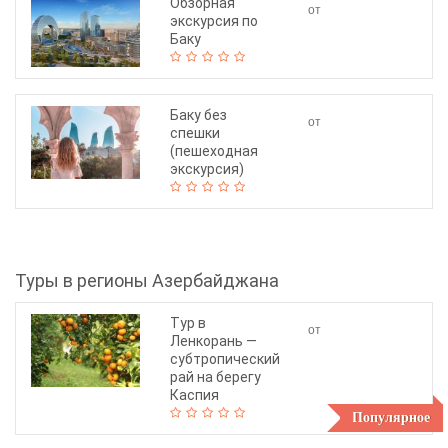
Обзорная
от
экскурсия по
45$
Баку
Баку без
от
спешки
90$
(пешеходная
экскурсия)
Туры в регионы Азербайджана
Тур в
от
Ленкорань —
145$
субтропический
рай на берегу
Каспия
Популярное