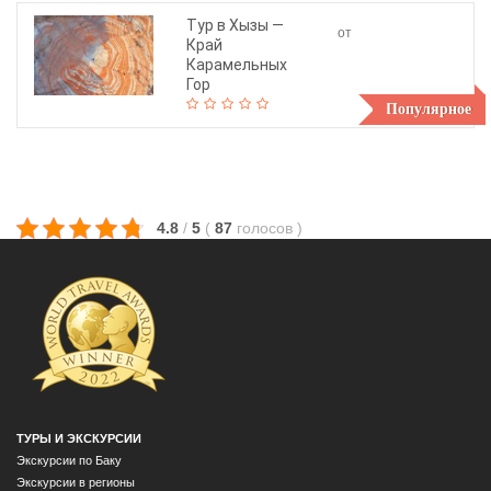
Тур в Хызы —
от
Край
100$
Карамельных
Гор
Популярное
4.8
/
5
(
87
голосов
)
ТУРЫ И ЭКСКУРСИИ
Экскурсии по Баку
Экскурсии в регионы