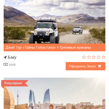
Джип тур «Тайны Гобустана» + Грязевые вулканы
Баку
160$
144$
Оформить Заказ
Популярное