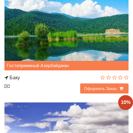
Гостеприимный Азербайджан
Баку
440$
Оформить Заказ
10%