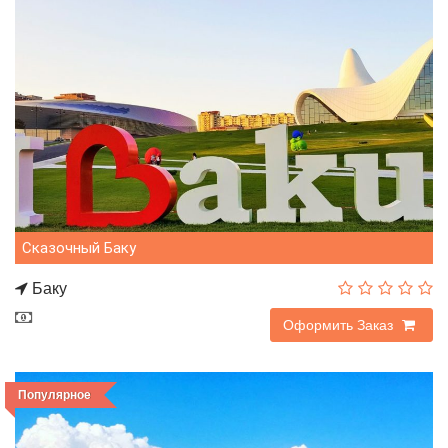
Сказочный Баку
Баку
290$
Оформить Заказ
Популярное