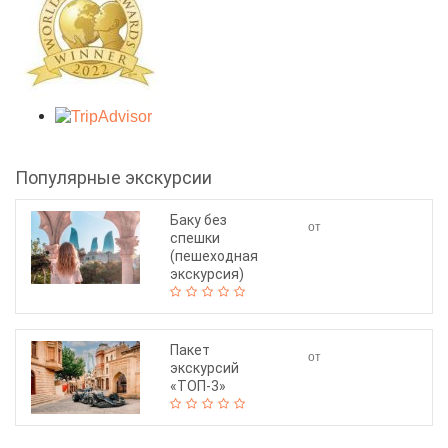
Популярные экскурсии
Баку без
от
спешки
90$
(пешеходная
экскурсия)
Пакет
от
экскурсий
310$
«ТОП-3»