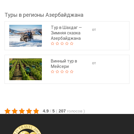
Туры в регионы Азербайджана
Тур в Шахдаг —
от
Зимняя сказка
130$
Азербайджана
Винный тур в
от
Мейсери
210$
4.9
/
5
(
207
голосов
)