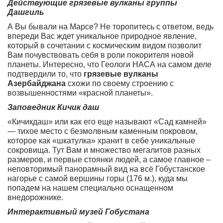
Действующие грязевые вулканы группы
Дашгиль
А Вы бывали на Марсе? Не торопитесь с ответом, ведь
впереди Вас ждет уникальное природное явление,
который в сочетании с космическим видом позволит
Вам почувствовать себя в роли покорителя новой
планеты. Интересно, что Геологи НАСА на самом деле
подтвердили то, что
грязевые вулканы
Азербайджана
схожи по своему строению с
возвышенностями «красной планеты».
Заповедник Кичик даш
«Кичикдаш» или как его еще называют «Сад камней»
— тихое место с безмолвным каменным покровом,
которое как «шкатулка» хранит в себе уникальные
сокровища. Тут Вам и множество мегалитов разных
размеров, и первые стоянки людей, а самое главное –
неповторимый панорамный вид на всё Гобустанское
нагорье с самой вершины горы (176 м.), куда мы
попадем на нашем специально оснащенном
внедорожнике.
Интерактивный музей Гобустана