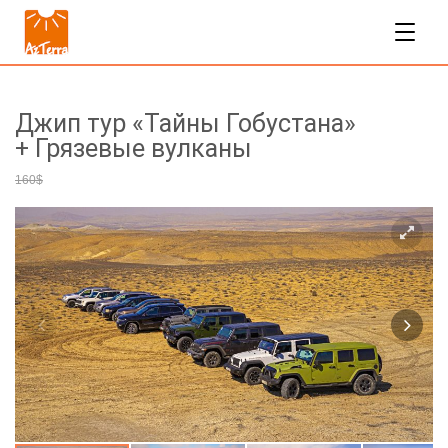
Джип тур «Тайны Гобустана»
+ Грязевые вулканы
144$
160$