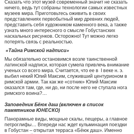
Сказать что этот музей современный значит не сказать
ничего, ведь тут собраны технологии самых известных
музеев мира. Приготовьтесь оживить в своих
представлениях первобытный мир древних людей,
представить себя художником каменного века, а также
узнать много интересного о смысле Гобустанских
наскальных рисунков. Осторожно! Тут можно легко
потерять связь с реальностью.
«Тайна Римской надписи»
Мы обязательно остановимся возле таинственной
латинской надписи, которая сумела привлечь внимание
ученых со всего мира. Считается, что ее в I веке н. э.
выбил некий Юлий Максим, служивший центурионом в
римской армии. Так как же «сотник» Юлий Максим
оказался там, где, ни до, ни после него не ступала нога
римского воина?…
Заповедник Бёюк даш (включен в список
памятников ЮНЕСКО)
Панорамные виды, мощные скалы, пещеры, а главное
петроглифы… Впереди нас ждет кульминация поездки
в Гобустан – открытая терраса «Бёюк даш». Именно