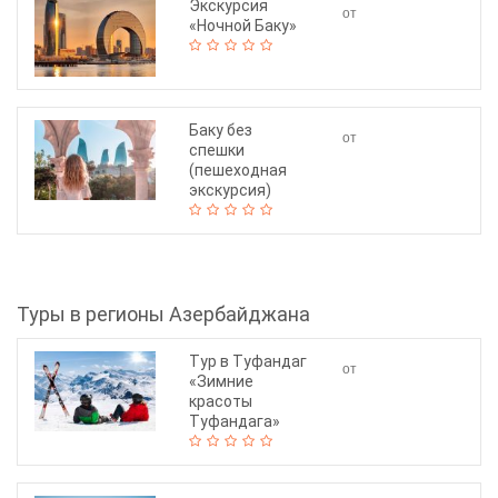
Экскурсия
от
«Ночной Баку»
45$
Баку без
от
спешки
90$
(пешеходная
экскурсия)
Туры в регионы Азербайджана
Тур в Туфандаг
от
«Зимние
130$
красоты
Туфандага»