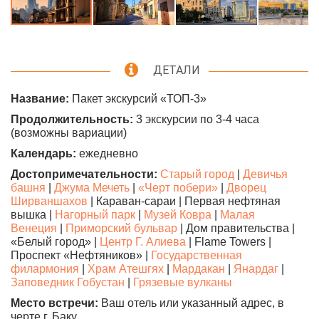
ДЕТАЛИ
Название:
Пакет экскурсий «ТОП-3»
Продолжительность:
3 экскурсии по 3-4 часа
(возможны вариации)
Календарь:
ежедневно
Достопримечательности:
Старый город
|
Девичья
башня
|
Джума Мечеть
|
«Черт побери»
|
Дворец
Ширваншахов
| Караван-сараи | Первая нефтяная
вышка |
Нагорный парк
|
Музей Ковра
|
Малая
Венеция
|
Приморский бульвар
| Дом правительства |
«Белый город» |
Центр Г. Алиева
| Flame Towers |
Проспект «Нефтяников» |
Государственная
филармония
|
Храм Атешгях
|
Мардакан
|
Янардаг
|
Заповедник Гобустан
|
Грязевые вулканы
Место встречи:
Ваш отель или указанный адрес, в
черте г. Баку